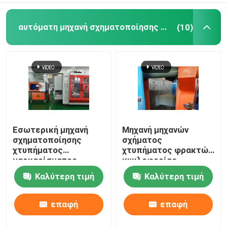
αυτόματη μηχανή σχηματοποίησης χτυπήματος
(10)
Εσωτερική μηχανή
Μηχανή μηχανών
σχηματοποίησης
σχήματος
χτυπήματος
χτυπήματος φρακτών
μαρκαρίσματος
κυκλοφορίας
αυτόματη
αυτόματη φυσώντας
Καλύτερη τιμή
Καλύτερη τιμή
καθαριστικό PE 10L
πλήρως αυτόματη
μπουκαλιών
160L
επαφή
επαφή