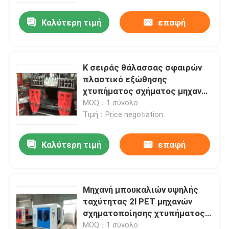
Καλύτερη τιμή
επαφή
Κ σειράς θάλασσας σφαιρών
πλαστικό εξώθησης
χτυπήματος σχήματος μηχανών
του U δεσμών μπουκάλι της
MOQ：1 σύνολο
PET φραγμών μικρό
Τιμή：Price negotiation.
Καλύτερη τιμή
επαφή
Σπίτι
Μηχανή μπουκαλιών υψηλής
Σχετικά με εμάς
ταχύτητας 2l PET μηχανών
σχηματοποίησης χτυπήματος
εξώθησης παιχνιδιών
Επαφές
MOQ：1 σύνολο