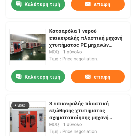
Καλύτερη τιμή
επαφή
Κατσαρόλα 1 νερού
επικεφαλής πλαστική μηχανή
χτυπήματος PE μηχανών
σχήματος χτυπήματος
MOQ：1 σύνολο
Τιμή：Price negotiation.
Καλύτερη τιμή
επαφή
3 επικεφαλής πλαστική
εξώθησης χτυπήματος
σχηματοποίησης μηχανή
σχηματοποίησης χτυπήματος
MOQ：1 σύνολο
PE σταθμών μηχανών 2l διπλή
Τιμή：Price negotiation.