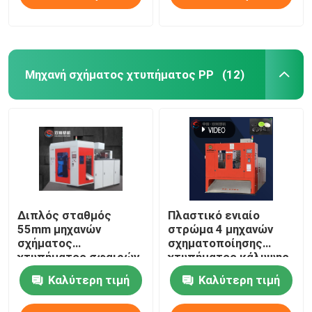
Μηχανή σχήματος χτυπήματος PP
(12)
Διπλός σταθμός
Πλαστικό ενιαίο
55mm μηχανών
στρώμα 4 μηχανών
σχήματος
σχηματοποίησης
χτυπήματος σφαιρών
χτυπήματος κάλυψης
PP παιχνιδιών μηχανή
2l αυτόματο μπουκάλι
Καλύτερη τιμή
Καλύτερη τιμή
σχηματοποίησης
της PET κοιλοτήτων
χτυπήματος 2l