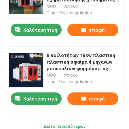
εξώθησης φορμάροντας
MOQ：1 σύνολο
Τιμή：Price negotiation.
Συνεχής σχηματοποίηση χτυπήματος εξώθησης
Καλύτερη τιμή
επαφή
Μηχανή σχήματος χτυπήματος συσσωρευτών
διπλή μηχανή σχηματοποίησης χτυπήματος σταθμών
8 κοιλοτήτων 18kw πλαστική
πλαστική σφαίρα 4 μηχανών
μπουκαλιών φορμάροντας
Πλαστική βοηθητική μηχανή
σχήμα χτυπήματος κοιλοτήτων
MOQ：1 σύνολο
Τιμή：Price negotiation.
φόρμα σχηματοποίησης χτυπήματος
Καλύτερη τιμή
επαφή
Πλήρως ηλεκτρική μηχανή σχηματοποίησης χτυπήμα
Δείτε περισσότερων