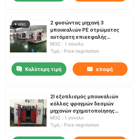
2 φυσώντας μηχανή 3
μπουκαλιών PE στρώματος
αυτόματη επικεφαλής
πλαστική εξώθηση κύβων
MOQ：1 σύνολο
Τιμή：Price negotiation.
Καλύτερη τιμή
επαφή
2l εξοπλισμός μπουκαλιών
κόλλας φραγμών δεσμών
μηχανών σχηματοποίησης
χτυπήματος εξώθησης
MOQ：1 σύνολο
κοβαλτίου
Τιμή：Price negotiation.