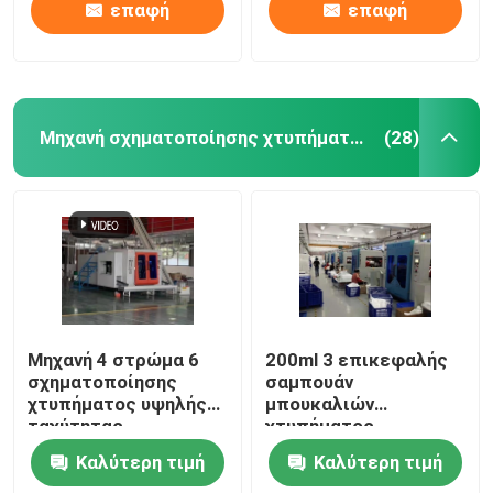
επαφή
επαφή
Μηχανή σχηματοποίησης χτυπήματος υψηλής ταχύτητας
(28)
Μηχανή 4 στρώμα 6
200ml 3 επικεφαλής
σχηματοποίησης
σαμπουάν
χτυπήματος υψηλής
μπουκαλιών
ταχύτητας
χτυπήματος
μπουκαλιών
σχηματοποίησης
Καλύτερη τιμή
Καλύτερη τιμή
πετρελαίου
αυτόματο PE σταθμών
επικεφαλής 5l
μηχανών διπλό