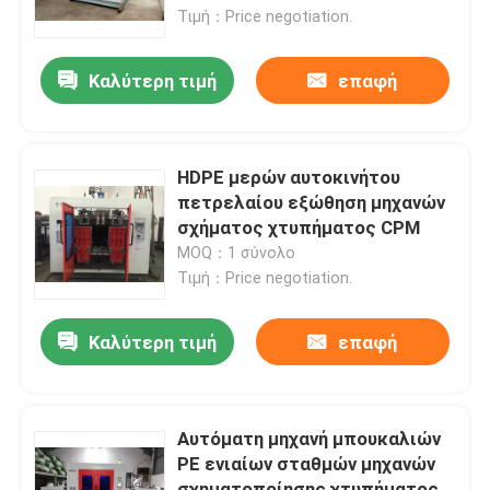
Τιμή：Price negotiation.
Προϊόντα
Καλύτερη τιμή
επαφή
Μηχανή σχηματοποίησης χτυπήματος εξώθησης
HDPE μερών αυτοκινήτου
αυτόματη μηχανή σχηματοποίησης χτυπήματος
πετρελαίου εξώθηση μηχανών
σχήματος χτυπήματος CPM
MOQ：1 σύνολο
Πλαστική μηχανή σχηματοποίησης χτυπήματος μπου
Τιμή：Price negotiation.
HDPE μηχανή σχήματος χτυπήματος
Καλύτερη τιμή
επαφή
Μηχανή σχήματος χτυπήματος PP
Αυτόματη μηχανή μπουκαλιών
PE ενιαίων σταθμών μηχανών
Μηχανή σχηματοποίησης χτυπήματος υψηλής ταχύτη
σχηματοποίησης χτυπήματος