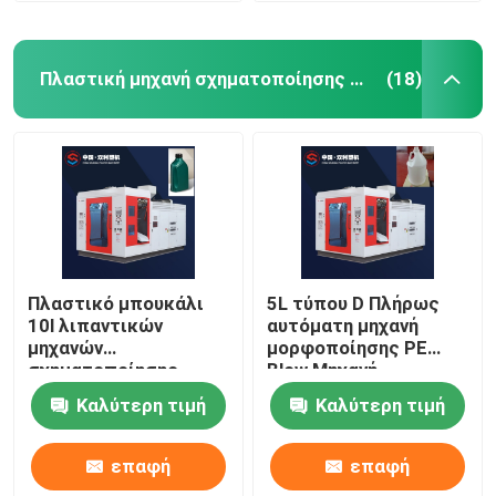
Πλαστική μηχανή σχηματοποίησης χτυπήματος μπουκαλιών
(18)
Πλαστικό μπουκάλι
5L τύπου D Πλήρως
10l λιπαντικών
αυτόματη μηχανή
μηχανών
μορφοποίησης PE
σχηματοποίησης
Blow Μηχανή
χτυπήματος
κατασκευής
Καλύτερη τιμή
Καλύτερη τιμή
μπουκαλιών IML
υδραυλικών
200ml
μπουκαλιών
επαφή
επαφή