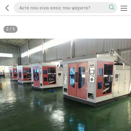
2
/
5