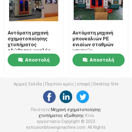
Συνεχής σχηματοποίηση χτυπήματος εξώθησης
Αυτόματη μηχανή
Αυτόματη μηχανή
Μηχανή σχήματος χτυπήματος συσσωρευτών
σχηματοποίησης
μπουκαλιών PE
χτυπήματος
ενιαίων σταθμών
εξώθησης υψηλής
μηχανών
διπλή μηχανή σχηματοποίησης χτυπήματος σταθμών
ταχύτητας για το
σχηματοποίησης
Αποστολή
Αποστολή
πλαστικό μπουκάλι
χτυπήματος
5L
εξώθησης
Πλαστική βοηθητική μηχανή
ερώτησης
ερώτησης
φορμάροντας
Αρχική Σελίδα
Περίπου εμείς
επαφή
Desktop Site
φόρμα σχηματοποίησης χτυπήματος
Πλήρως ηλεκτρική μηχανή σχηματοποίησης χτυπήμα
Ποιότητα
Μηχανή σχηματοποίησης
χτυπήματος εξώθησης
Κίνα
εργοστάσιο.Copyright © 2023
extrusionblowingmachine.com. All Rights