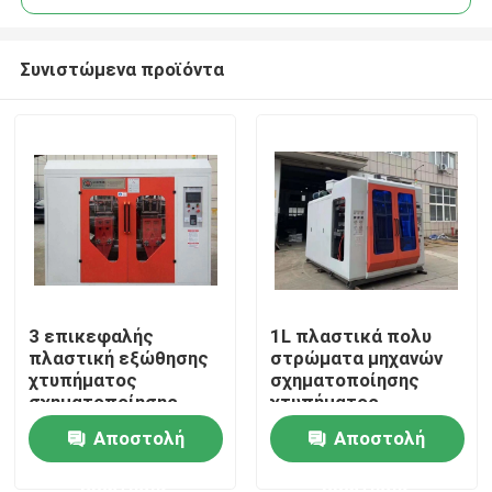
Συνιστώμενα προϊόντα
3 επικεφαλής
1L πλαστικά πολυ
Σπίτι
πλαστική εξώθησης
στρώματα μηχανών
χτυπήματος
σχηματοποίησης
σχηματοποίησης
χτυπήματος
Σχετικά με εμάς
μηχανή
εξώθησης
Αποστολή
Αποστολή
σχηματοποίησης
μπουκαλιών
χτυπήματος PE
αυτόματα
ερώτησης
ερώτησης
Επαφές
σταθμών μηχανών 2l