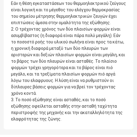
Εάν η θέση εγκαταστάσεων του θερμοηλεκτρικού ζεύγους
είναι λογική και το μέγεθος του ελέγχου θερμοκρασίας
του σημείου μέτρησης θερμοηλεκτρικών ζευγών έχει
επιπτώσεις άμεσα στην ομαλότητα της εξώθησης.
2. Ο τρέχοντας χρόνος των δύο πλαισίων φορμών είναι
ασυμβίβαστος (η διαφορά είναι πάρα πολύ μεγάλη). Εάν
το ποσοστό ροής του υλικού σωλήνα είναι προς τα κάτω,
η χρονική διαφορά μεταξύ των δύο πλευρών των
αριστερών και δεξιών πλαισίων φορμών είναι μεγάλη, και
το βάρος των δύο πλευρών είναι ασταθές. Το πλαίσιο
φορμών τρέχει γρηγορότερα και το βάρος είναι πιό
μεγάλο, και τα τρεξίματα πλαισίων φορμών πιό αργά
λόγω του ελαφρυους. Η λύση είναι να ρυθμιστούν οι
δίπλευρες βάσεις φορμών για να βρεί τον τρέχοντας
χρόνο κοντά.
3. Το ποσό εξώθησης είναι ασταθές, και το ποσό
εξώθησης οφείλεται ασταθής στην ασταθή ταχύτητα
περιστροφής της μηχανής και την ακαταλληλότητα της
ελαφρότητας της ζώνης.