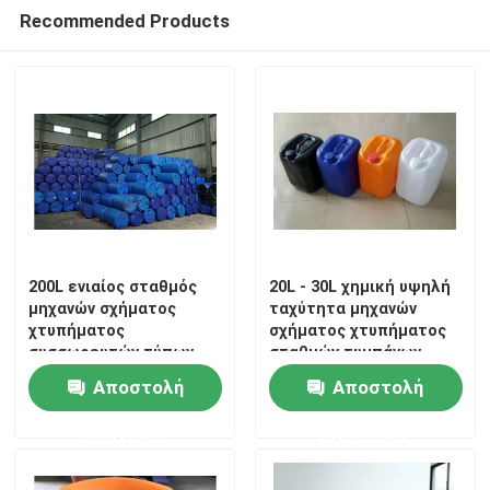
Recommended Products
200L ενιαίος σταθμός
20L - 30L χημική υψηλή
μηχανών σχήματος
ταχύτητα μηχανών
χτυπήματος
σχήματος χτυπήματος
Σπίτι
συσσωρευτών τύπων
σταθμών τυμπάνων
φραγμών δεσμών
ενιαία επικεφαλής
Αποστολή
Αποστολή
μπουκαλιών
Προϊόντα
ερώτησης
ερώτησης
Περίπου εμείς