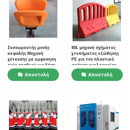
Γύρος εργοστασίων
Ποιοτικός έλεγχος
Συσσωρευτής μονής
80L μηχανή σχήματος
Μας ελάτε σε επαφή με
κεφαλής Μηχανή
χτυπήματος εξώθησης
χύτευσης με εμφύσηση
PE για τον πλαστικό
ενός σταθμού για βάση
φράκτη κυκλοφορίας
πλαστικής καρέκλας
Ειδήσεις
Αποστολή
Αποστολή
ερώτησης
ερώτησης
Μηχανή σχηματοποίησης χτυπήματος εξώθησης
αυτόματη μηχανή σχηματοποίησης χτυπήματος
Πλαστική μηχανή σχηματοποίησης χτυπήματος μπου