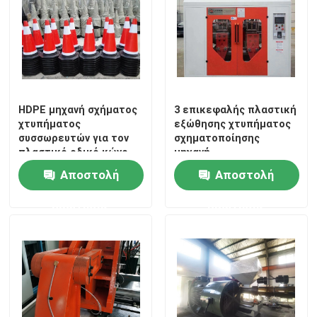
HDPE μηχανή σχήματος
3 επικεφαλής πλαστική
χτυπήματος
εξώθησης χτυπήματος
συσσωρευτών για τον
σχηματοποίησης
πλαστικό οδικό κώνο
μηχανή
Trafiic
σχηματοποίησης
Αποστολή
Αποστολή
χτυπήματος PE
σταθμών μηχανών 2l
ερώτησης
ερώτησης
διπλή
Σπίτι
Προϊόντα
Περίπου εμείς