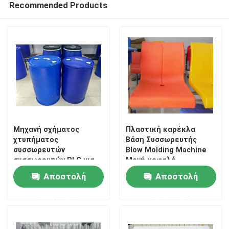
Recommended Products
Μηχανή σχήματος
Πλαστική καρέκλα
χτυπήματος
Βάση Συσσωρευτής
συσσωρευτών
Blow Molding Machine
συσσωρευτών PLC για
Μονή κεφαλή
το βαρέλι 200L
Αποστολή
Αποστολή
ερώτησης
ερώτησης