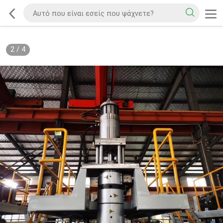
2
/
4