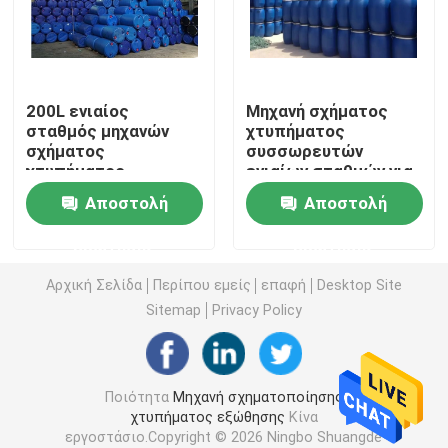
HDPE μηχανή σχήματος χτυπήματος
200L ενιαίος
Μηχανή σχήματος
Μηχανή σχήματος χτυπήματος PP
σταθμός μηχανών
χτυπήματος
σχήματος
συσσωρευτών
χτυπήματος
ενιαίων σταθμών για
Μηχανή σχηματοποίησης χτυπήματος υψηλής ταχύτη
συσσωρευτών τύπων
το χημικό κάδο
Αποστολή
Αποστολή
φραγμών δεσμών
συσσώρευσης 200L
μπουκαλιών
Συνεχής σχηματοποίηση χτυπήματος εξώθησης
ερώτησης
ερώτησης
Αρχική Σελίδα
Περίπου εμείς
επαφή
Desktop Site
Μηχανή σχήματος χτυπήματος συσσωρευτών
Sitemap
Privacy Policy
διπλή μηχανή σχηματοποίησης χτυπήματος σταθμών
Ποιότητα
Μηχανή σχηματοποίησης
χτυπήματος εξώθησης
Κίνα
Πλαστική βοηθητική μηχανή
εργοστάσιο.Copyright © 2026 Ningbo Shuangde