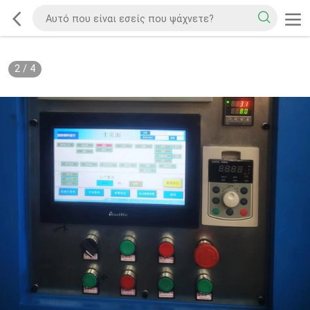
2
/
4