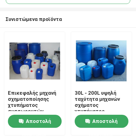
Συνιστώμενα προϊόντα
Επικεφαλής μηχανή
30L - 200L υψηλή
Σπίτι
σχηματοποίησης
ταχύτητα μηχανών
χτυπήματος
σχήματος
συσσωρευτών
χτυπήματος
Προϊόντα
φραγμών δεσμών για
συσσωρευτών κάδων
Αποστολή
Αποστολή
20L - χημικός κάδος
συσσώρευσης 200L
ερώτησης
ερώτησης
Περίπου εμείς